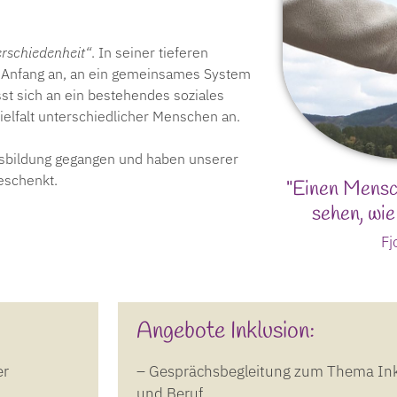
erschiedenheit“
. In seiner tieferen
on Anfang an, an ein gemeinsames System
st sich an ein bestehendes soziales
ielfalt unterschiedlicher Menschen an.
Ausbildung gegangen und haben unserer
eschenkt.
"Einen Mensch
sehen, wie
Fj
Angebote Inklusion:
er
– Gesprächsbegleitung zum Thema Inkl
und Beruf.