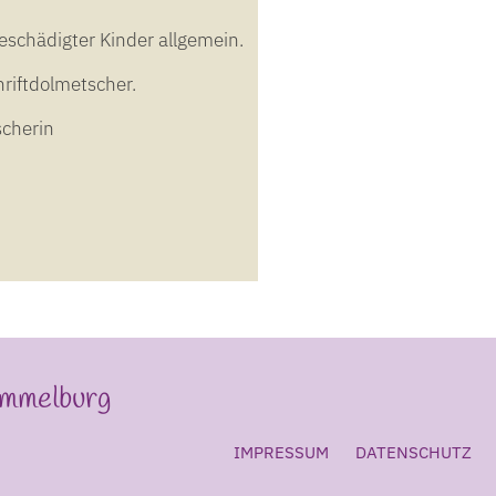
eschädigter Kinder allgemein.
riftdolmetscher.
cherin
ammelburg
IMPRESSUM
DATENSCHUTZ