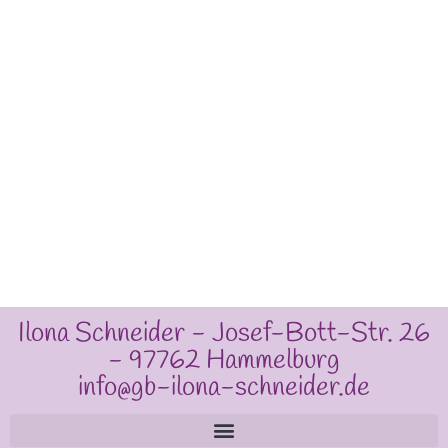
Ilona Schneider - Josef-Bott-Str. 26
- 97762 Hammelburg
info@gb-ilona-schneider.de